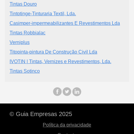
Tintas Douro
Tintotinge-Tinturaria Textil, Lda.
Casimper-impermeabilizantes E Revestimentos Lda
Tintas Robbialac
Verniplus
Titopinta-pintura De Construção Civil Lda
IVOTIN | Tintas, Vernizes e Revestimentos, Lda.
Tintas Sotinco
© Guia Empresas 2025
Política da privacidade