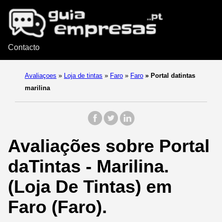
Contacto
Avaliaçoes
»
Loja de tintas
»
Faro
»
Faro
»
Portal datintas
marilina
Avaliações sobre Portal
daTintas - Marilina.
(Loja De Tintas) em
Faro (Faro).