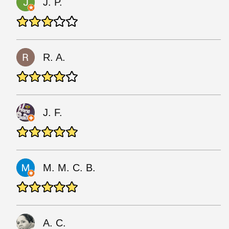
J. P.
R. A.
J. F.
M. M. C. B.
A. C.