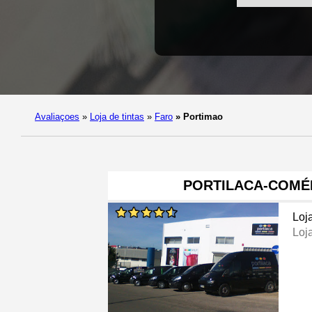
Avaliaçoes
»
Loja de tintas
»
Faro
»
Portimao
PORTILACA-COMÉ
Loj
Loj