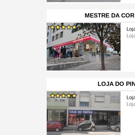
MESTRE DA COR
Loj
Loj
LOJA DO PI
Loj
Loj