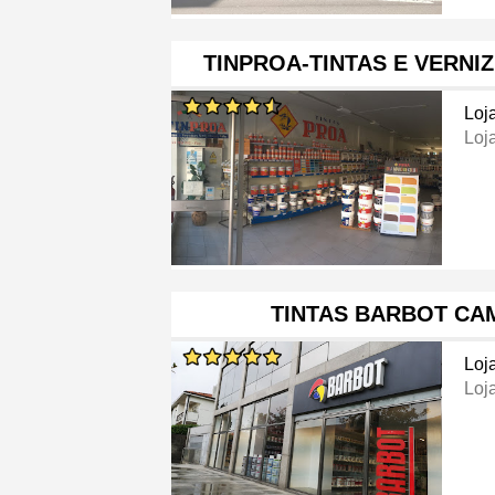
TINPROA-TINTAS E VERNI
Loj
Loj
TINTAS BARBOT CA
Loj
Loj