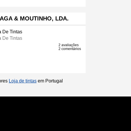
AGA & MOUTINHO, LDA.
a De Tintas
a De Tintas
2 avaliações
2 comentários
hores
Loja de tintas
em Portugal