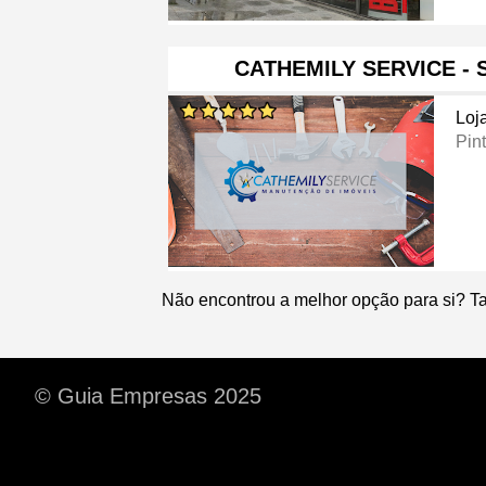
CATHEMILY SERVICE -
Loj
Pin
Não encontrou a melhor opção para si? T
© Guia Empresas 2025