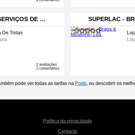
4 comentários
 SERVIÇOS DE …
SUPERLAC - BR
a De Tintas
Loj
tura
Loj
2 avaliações
2 comentários
ambém pode ver todas as tarifas na
Porto
, ou descobrir os mel
Política da privacidade
Contacto