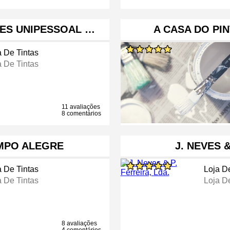
ZES UNIPESSOAL …
A CASA DO PI
a De Tintas
a De Tintas
11 avaliações
8 comentários
MPO ALEGRE
J. NEVES &
a De Tintas
Loja D
a De Tintas
Loja D
8 avaliações