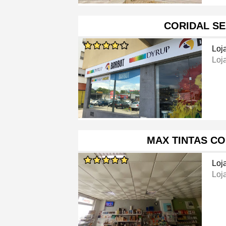
CORIDAL SE
Loj
Loj
MAX TINTAS C
Loj
Loj