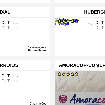
IXAL
HUBERG
a De Tintas
Loja De Ti
a De Tintas
Loja De Ti
17 avaliações
8 comentários
ORROIOS
AMORACOR-COMÉRC
a De Tintas
a De Tintas
7 avaliações