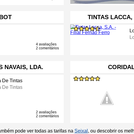
BOT
TINTAS LACCA, 
Lo
Lo
4 avaliações
2 comentários
 NAVAIS, LDA.
CORIDA
a De Tintas
a De Tintas
2 avaliações
2 comentários
ambém pode ver todas as tarifas na
Seixal
, ou descobrir os me