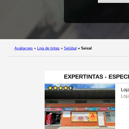
Avaliaçoes
»
Loja de tintas
»
Setúbal
»
Seixal
EXPERTINTAS - ESPEC
Loj
Loj