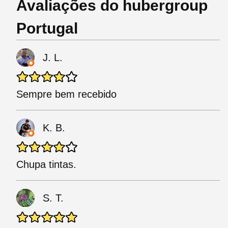
Avaliações do hubergroup
Portugal
J. L.
Sempre bem recebido
K. B.
Chupa tintas.
S. T.