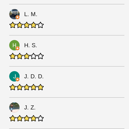
L. M.
H. S.
J. D. D.
J. Z.