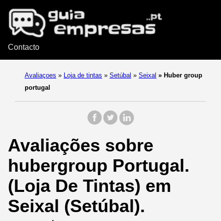
Contacto
Avaliaçoes
»
Loja de tintas
»
Setúbal
»
Seixal
»
Huber group
portugal
Avaliações sobre
hubergroup Portugal.
(Loja De Tintas) em
Seixal (Setúbal).