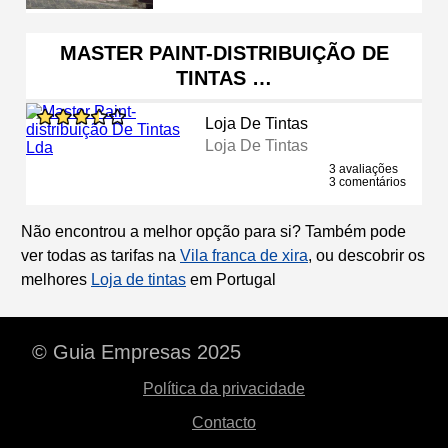
MASTER PAINT-DISTRIBUIÇÃO DE
TINTAS …
Loja De Tintas
Loja De Tintas
3 avaliações
3 comentários
Não encontrou a melhor opção para si? Também pode
ver todas as tarifas na
Vila franca de xira
, ou descobrir os
melhores
Loja de tintas
em Portugal
© Guia Empresas 2025
Política da privacidade
Contacto