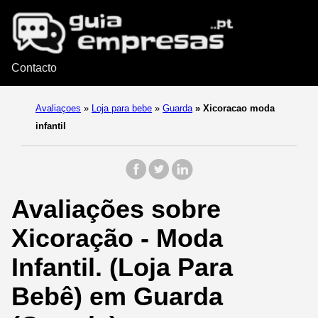
Contacto
Avaliaçoes
»
Loja para bebe
»
Guarda
»
Xicoracao moda
infantil
Avaliações sobre
Xicoração - Moda
Infantil. (Loja Para
Bebê) em Guarda