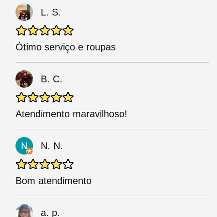
L. S.
Ótimo serviço e roupas
B. C.
Atendimento maravilhoso!
N. N.
Bom atendimento
a. p.