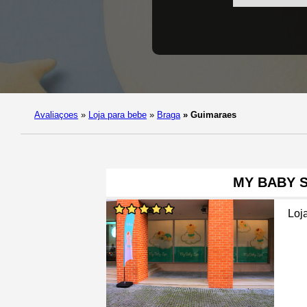
Avaliaçoes
»
Loja para bebe
»
Braga
»
Guimaraes
MY BABY 
Loj