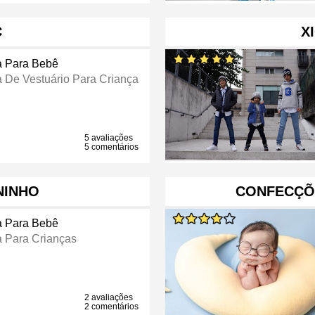
C
X
a Para Bebê
a De Vestuário Para Criança
5 avaliações
5 comentários
NINHO
CONFECÇÕ
a Para Bebê
a Para Crianças
2 avaliações
2 comentários