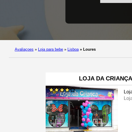
Avaliaçoes
»
Loja para bebe
»
Lisboa
»
Loures
LOJA DA CRIANÇA
Loj
Loj