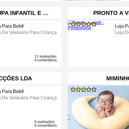
PA INFANTIL E …
PRONTO A V
a Para Bebê
Loja P
a De Vestuário Para Criança
Loja D
12 avaliações
9 comentários
CÇÕES LDA
MIMINH
a Para Bebê
a De Vestuário Para Criança
6 avaliações
6 comentários