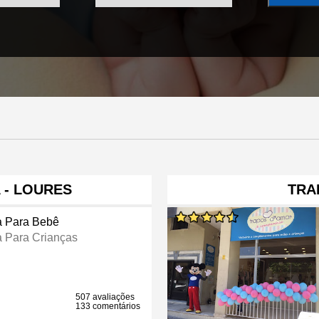
 - LOURES
TRA
a Para Bebê
a Para Crianças
507 avaliações
133 comentários