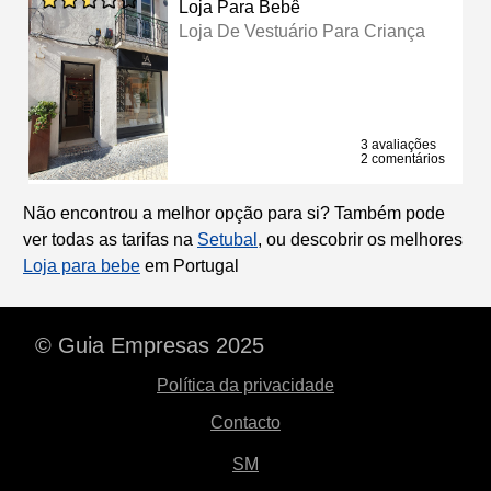
Loja Para Bebê
Loja De Vestuário Para Criança
3 avaliações
2 comentários
Não encontrou a melhor opção para si? Também pode
ver todas as tarifas na
Setubal
, ou descobrir os melhores
Loja para bebe
em Portugal
© Guia Empresas 2025
Política da privacidade
Contacto
SM