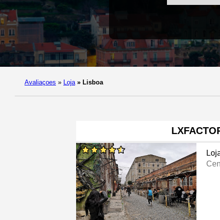
Avaliaçoes
»
Loja
»
Lisboa
LXFACTO
Loj
Cent