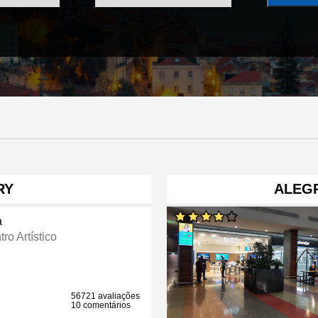
RY
ALEG
a
ro Artístico
56721 avaliações
10 comentários