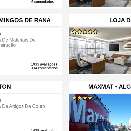
6 comentários
MINGOS DE RANA
LOJA 
a
a De Materiais De
strução
1933 avaliações
334 comentários
TTON
MAXMAT • AL
a
a De Artigos De Couro
1438 avaliações