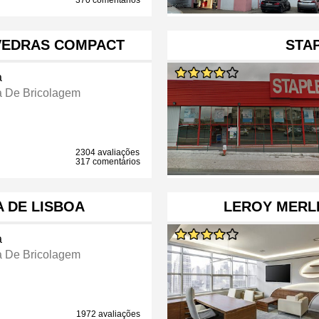
370 comentários
VEDRAS COMPACT
STAP
a
a De Bricolagem
2304 avaliações
317 comentários
A DE LISBOA
LEROY MERL
a
a De Bricolagem
1972 avaliações