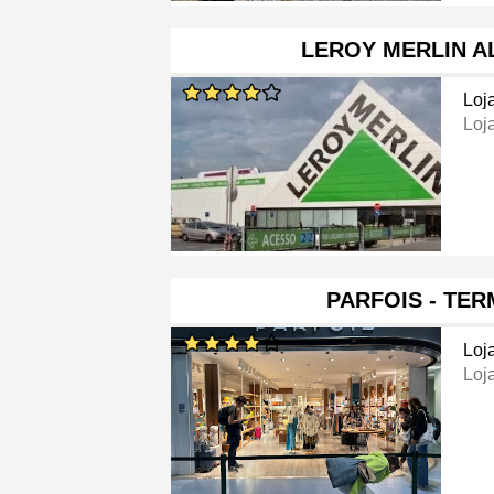
LEROY MERLIN A
Loj
Loj
PARFOIS - TER
Loj
Loj