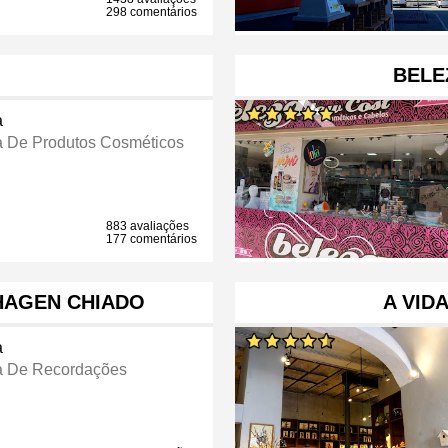
298 comentários
BELE
a
a De Produtos Cosméticos
883 avaliações
177 comentários
HAGEN CHIADO
A VID
a
a De Recordações