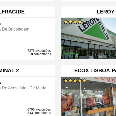
LFRAGIDE
LEROY 
a
a De Bricolagem
7276 avaliações
218 comentários
MINAL 2
ECOX LISBOA-P
a
a De Acessórios De Moda
6706 avaliações
343 comentários