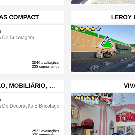
RAS COMPACT
LEROY 
a
a De Bricolagem
3046 avaliações
338 comentários
O, MOBILIÁRIO, …
VIV
a
a De Decoração E Bricolage
2532 avaliações