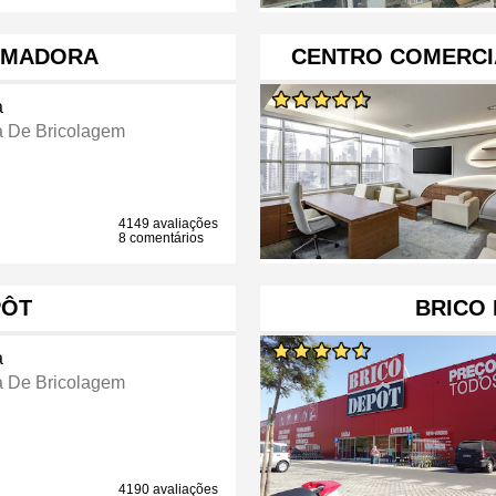
AMADORA
CENTRO COMERCI
a
a De Bricolagem
4149 avaliações
8 comentários
PÔT
BRICO
a
a De Bricolagem
4190 avaliações