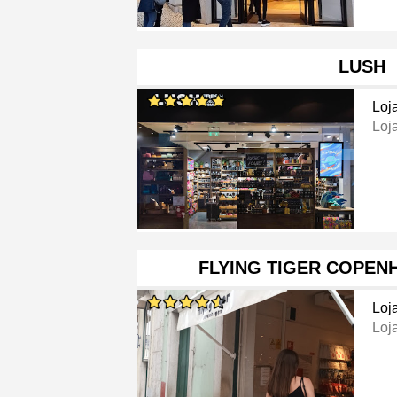
LUSH
Loj
Loj
FLYING TIGER COPEN
Loj
Loj