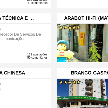
41 comentários
A TÉCNICA E …
ARABOT HI-FI (M
a
necedor De Serviços De
ecomunicações
122 avaliações
50 comentários
JA CHINESA
BRANCO GASPA
a
a