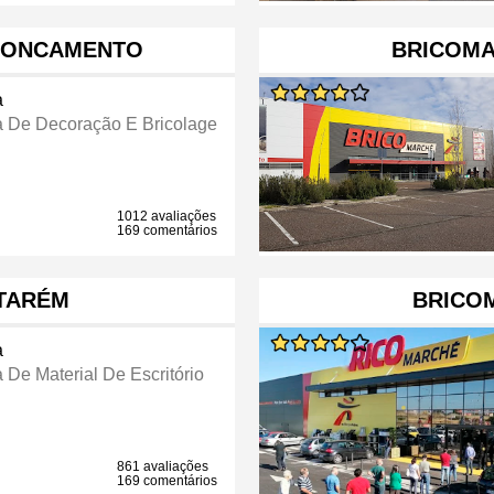
RONCAMENTO
BRICOM
a
a De Decoração E Bricolage
1012 avaliações
169 comentários
TARÉM
BRICO
a
 De Material De Escritório
861 avaliações
169 comentários