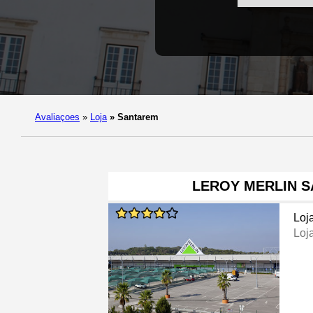
Avaliaçoes
»
Loja
»
Santarem
LEROY MERLIN 
Loj
Loj