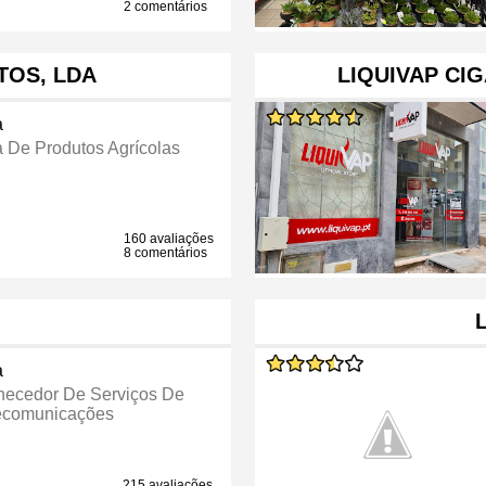
2 comentários
TOS, LDA
LIQUIVAP CI
a
a De Produtos Agrícolas
160 avaliações
8 comentários
a
necedor De Serviços De
ecomunicações
215 avaliações