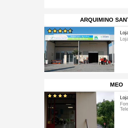
ARQUIMINO SAN
Loj
Loj
MEO
Loj
For
Tel