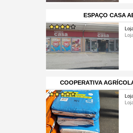
ESPAÇO CASA A
Loj
Loj
COOPERATIVA AGRÍCOLA
Loj
Loj