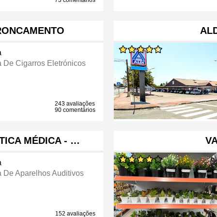
73 comentários
TRONCAMENTO
ALD
a
a De Cigarros Eletrónicos
243 avaliações
90 comentários
TICA MÉDICA - …
VA
a
a De Aparelhos Auditivos
152 avaliações