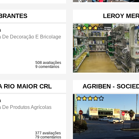
BRANTES
LEROY MER
a
a De Decoração E Bricolage
508 avaliações
9 comentários
 RIO MAIOR CRL
AGRIBEN - SOCI
a
a De Produtos Agrícolas
377 avaliações
79 comentários