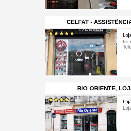
CELFAT - ASSISTÊNCI
Loj
For
Tel
RIO ORIENTE, LO
Loj
Loj