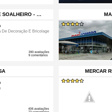
E SOALHEIRO - …
MA
a
a De Decoração E Bricolage
390 avaliações
9 comentários
SA
MERCAR R
a
a
406 avaliações