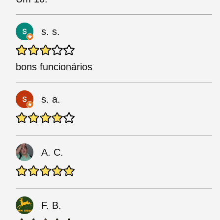
s. s.
bons funcionários
s. a.
A. C.
F. B.