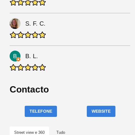
S. F. C.
B. L.
Contacto
TELEFONE
WEBSITE
Street view e 360
Tudo