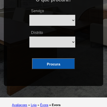
Serviço
Distrito
Procura
Avaliaçoes
»
Loja
»
Évora
»
Evora