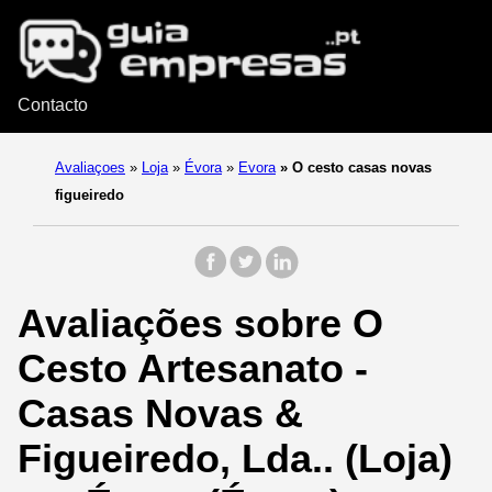
Contacto
Avaliaçoes
»
Loja
»
Évora
»
Evora
»
O cesto casas novas
figueiredo
Avaliações sobre O
Cesto Artesanato -
Casas Novas &
Figueiredo, Lda.. (Loja)