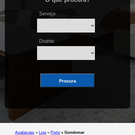
Serviço
Distrito
Procura
Avaliaçoes
»
Loja
»
Porto
»
Gondomar