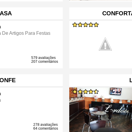
CASA
CONFORT
a
a De Artigos Para Festas
579 avaliações
207 comentários
ONFE
a
a
278 avaliações
64 comentários