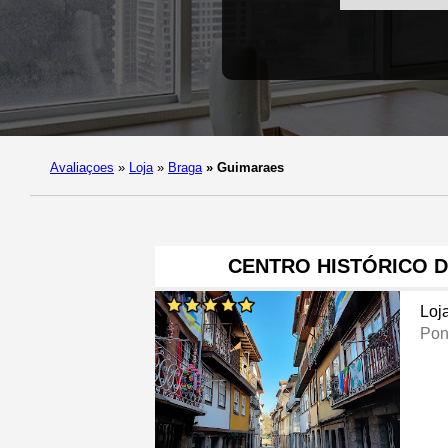
Avaliaçoes
»
Loja
»
Braga
»
Guimaraes
CENTRO HISTÓRICO 
Loj
Pon