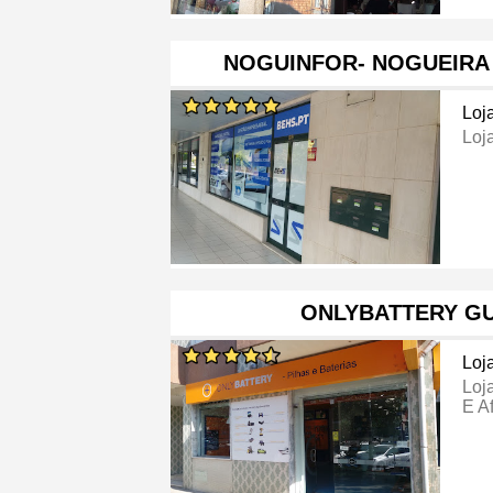
NOGUINFOR- NOGUEIRA
Loj
Loj
ONLYBATTERY G
Loj
Loj
E A