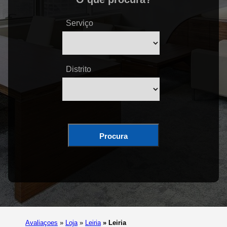
Serviço
Distrito
Procura
Avaliaçoes
»
Loja
»
Leiria
»
Leiria