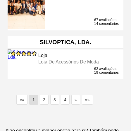
67 avaliações
14 comentários
SILVOPTICA, LDA.
Loja
Loja De Acessórios De Moda
62 avaliações
19 comentários
««
1
2
3
4
»
»»
Não encontrou a melhor opção para si? Também pode