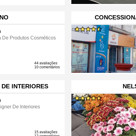
ANO
CONCESSION
a
a De Produtos Cosméticos
44 avaliações
10 comentários
 DE INTERIORES
NEL
a
igner De Interiores
15 avaliações