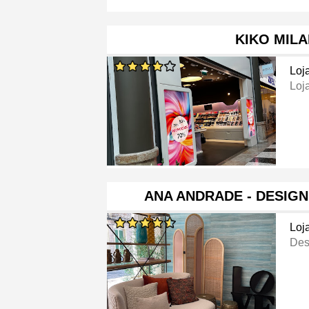
KIKO MIL
Loj
Loj
ANA ANDRADE - DESIGN
Loj
Des