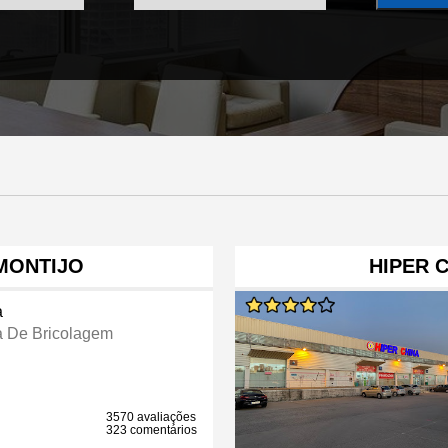
MONTIJO
HIPER 
a
a De Bricolagem
3570 avaliações
323 comentários