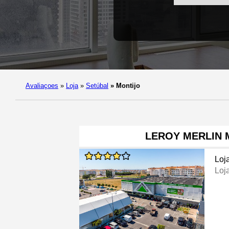
Avaliaçoes
»
Loja
»
Setúbal
»
Montijo
LEROY MERLIN 
Loj
Loj