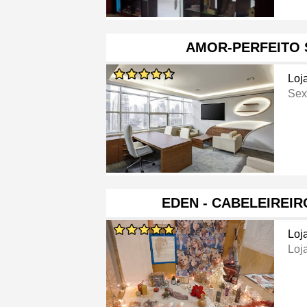
AMOR-PERFEITO 
Loj
Sex
EDEN - CABELEIREIR
Loj
Loj