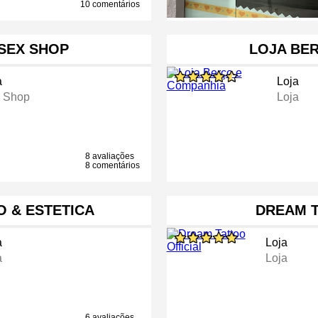
10 comentários
SEX SHOP
LOJA BE
a
Loja
 Shop
Loja
8 avaliações
8 comentários
O & ESTETICA
DREAM T
a
Loja
a
Loja
6 avaliações