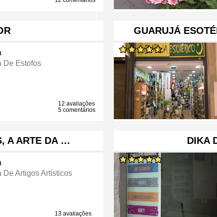
12 comentários
OR
GUARUJÁ ESOTÉR
a
a De Estofos
12 avaliações
5 comentários
, A ARTE DA …
DIKA 
a
 De Artigos Artísticos
13 avaliações