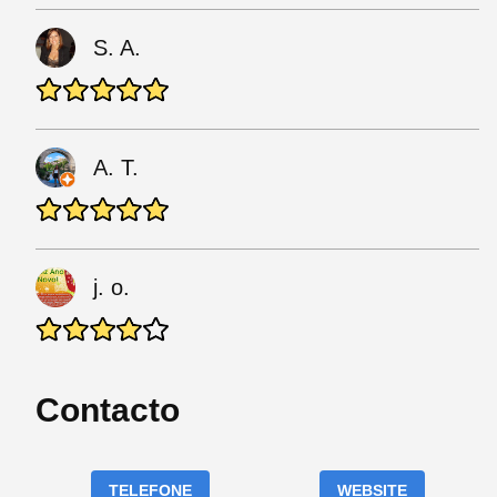
S. A.
A. T.
j. o.
Contacto
TELEFONE
WEBSITE