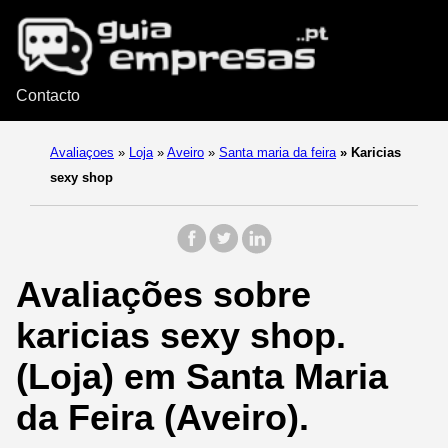
Contacto
Avaliaçoes
»
Loja
»
Aveiro
»
Santa maria da feira
»
Karicias
sexy shop
Avaliações sobre
karicias sexy shop.
(Loja) em Santa Maria
da Feira (Aveiro).