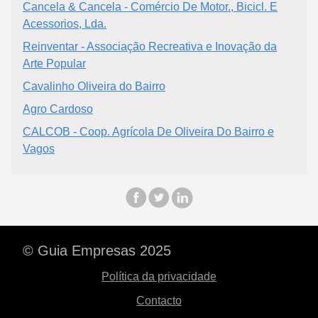
Cancela & Cancela - Comércio De Motor., Bicicl. E
Acessorios, Lda.
Reinventar - Associação Recreativa e Inovação da
Arte Popular
Cavalinho Oliveira do Bairro
Agro Cardoso
CALCOB - Coop. Agrícola De Oliveira Do Bairro e
Vagos
© Guia Empresas 2025
Política da privacidade
Contacto