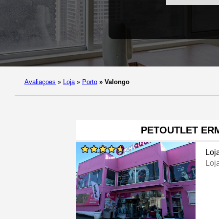
Avaliaçoes
»
Loja
»
Porto
»
Valongo
PETOUTLET ER
Loj
Loj