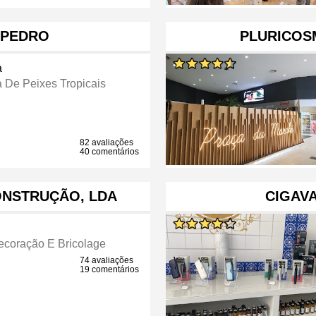
 PEDRO
PLURICOS
a
a De Peixes Tropicais
82 avaliações
40 comentários
CONSTRUÇÃO, LDA
CIGAV
ecoração E Bricolage
74 avaliações
19 comentários