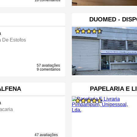
18 comentários
DUOMED - DISP
a
a De Estofos
57 avaliações
9 comentários
ALFENA
PAPELARIA E L
a
acaria
47 avaliações