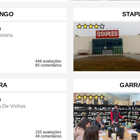
ONGO
STAP
a
elaria
448 avaliações
85 comentários
RA
GARR
a
a De Vinhos
155 avaliações
49 comentários