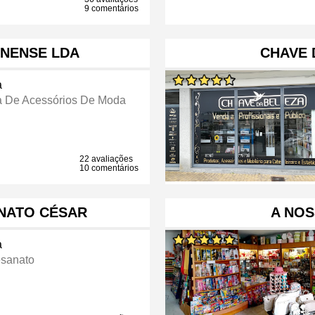
9 comentários
ENENSE LDA
CHAVE 
a
a De Acessórios De Moda
22 avaliações
10 comentários
ANATO CÉSAR
A NOS
a
esanato