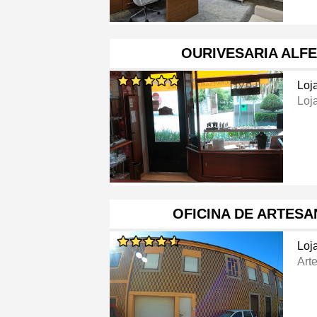
OURIVESARIA ALF
Loj
Loj
OFICINA DE ARTES
Loj
Art