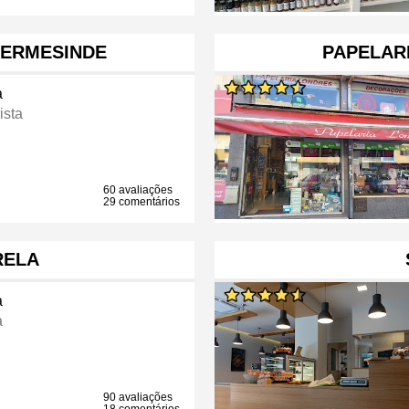
 ERMESINDE
PAPELARI
a
ista
60 avaliações
29 comentários
RELA
a
a
90 avaliações