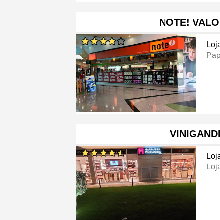
NOTE! VAL
Loj
Pap
VINIGAND
Loj
Loj