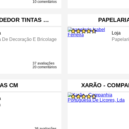
10 comentários
NDEDOR TINTAS …
PAPELARIA
a
Loja
a De Decoração E Bricolage
Papelar
37 avaliações
20 comentários
AS CM
XARÃO - COMPA
a
a
36 avaliações