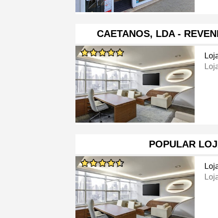
CAETANOS, LDA - REVE
Loj
Loj
POPULAR LOJ
Loj
Loj