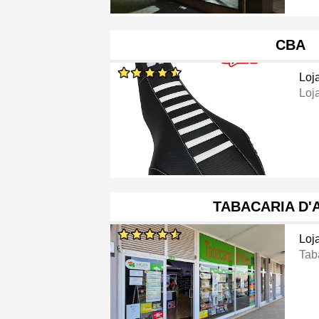
CBA
Loj
Loj
TABACARIA D'
Loj
Tab