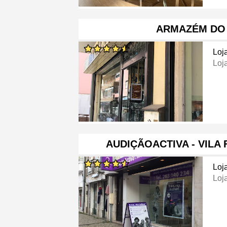
ARMAZÉM DO
Loj
Loj
AUDIÇÃOACTIVA - VILA 
Loj
Loj