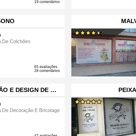
19 comentários
SONO
MAL
a
a De Colchões
65 avaliações
28 comentários
O E DESIGN DE …
PEIXA
a
a De Decoração E Bricolage
47 avaliações