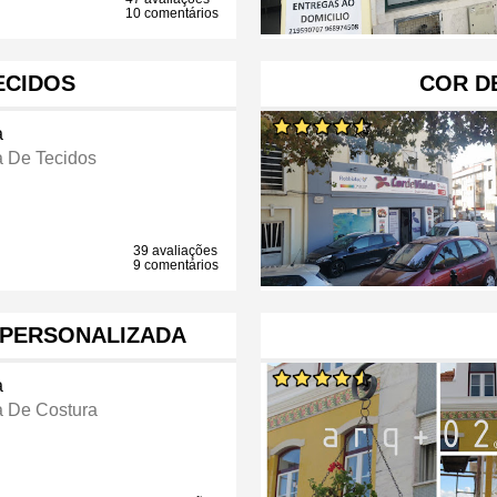
10 comentários
ECIDOS
COR DE
a
a De Tecidos
39 avaliações
9 comentários
 PERSONALIZADA
a
a De Costura