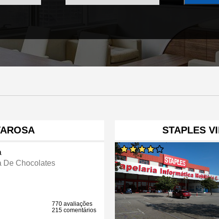
LVAROSA
STAPLES VI
a
a De Chocolates
770 avaliações
215 comentários