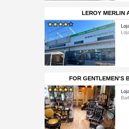
LEROY MERLIN 
Loj
Loj
FOR GENTLEMEN’S 
Loj
Bar