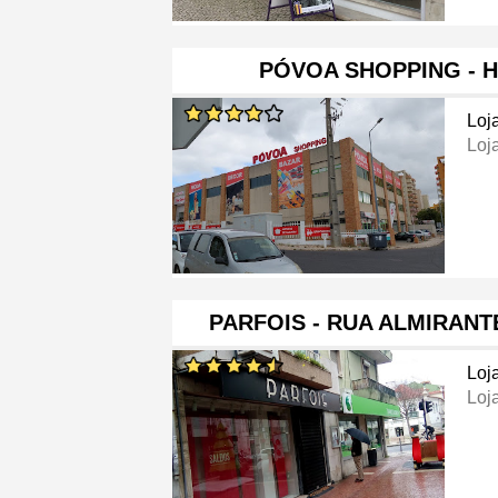
PÓVOA SHOPPING - 
Loj
Loj
PARFOIS - RUA ALMIRAN
Loj
Loj