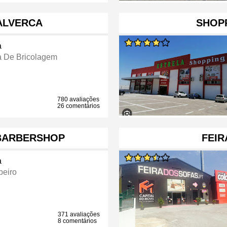
ALVERCA
SHOP
a
a De Bricolagem
780 avaliações
26 comentários
BARBERSHOP
FEIR
a
beiro
371 avaliações
8 comentários