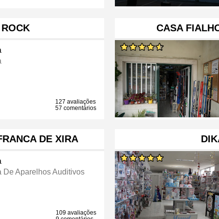
 ROCK
CASA FIALH
a
a
127 avaliações
57 comentários
FRANCA DE XIRA
DIK
a
a De Aparelhos Auditivos
109 avaliações