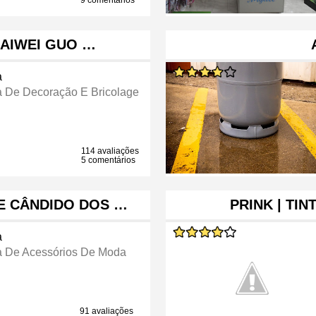
9 comentários
HAIWEI GUO …
a
a De Decoração E Bricolage
114 avaliações
5 comentários
TE CÂNDIDO DOS …
PRINK | TI
a
a De Acessórios De Moda
91 avaliações