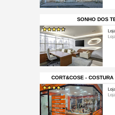
SONHO DOS T
Loj
Loj
CORT&COSE - COSTURA
Loj
Loj