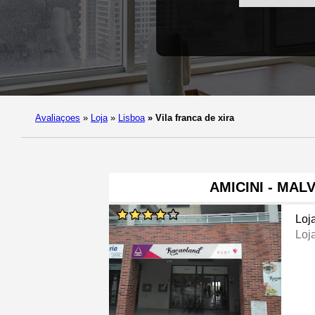
Avaliaçoes
»
Loja
»
Lisboa
»
Vila franca de xira
AMICINI - MA
Loj
Loj