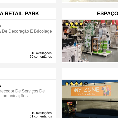
A RETAIL PARK
ESPAÇO
a
a De Decoração E Bricolage
310 avaliações
70 comentários
a
necedor De Serviços De
ecomunicações
310 avaliações
61 comentários