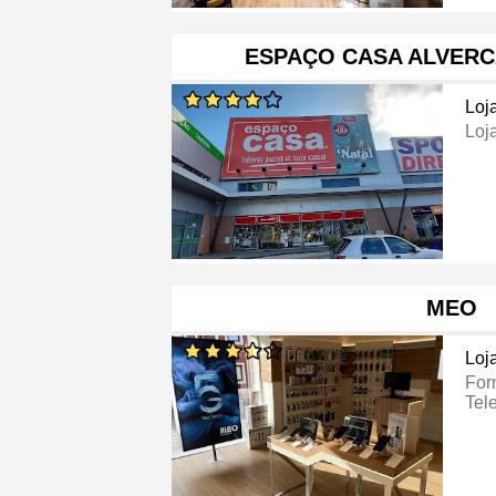
ESPAÇO CASA ALVERC
Loj
Loj
MEO
Loj
For
Tel