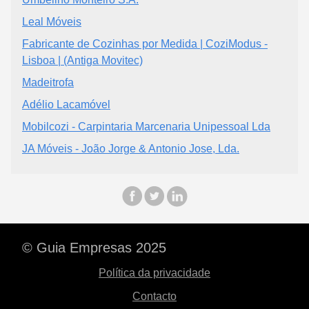
Leal Móveis
Fabricante de Cozinhas por Medida | CoziModus -
Lisboa | (Antiga Movitec)
Madeitrofa
Adélio Lacamóvel
Mobilcozi - Carpintaria Marcenaria Unipessoal Lda
JA Móveis - João Jorge & Antonio Jose, Lda.
© Guia Empresas 2025
Política da privacidade
Contacto