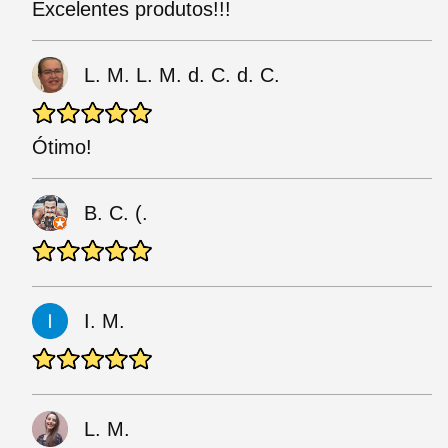
Excelentes produtos!!!
L. M. L. M. d. C. d. C.
Ótimo!
B. C. (.
I. M.
L. M.