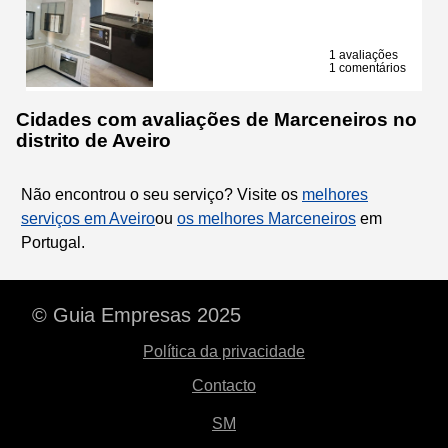
1 avaliações
1 comentários
Cidades com avaliações de Marceneiros no
distrito de Aveiro
Não encontrou o seu serviço? Visite os
melhores
serviços em Aveiro
ou
os melhores Marceneiros
em
Portugal.
© Guia Empresas 2025
Política da privacidade
Contacto
SM