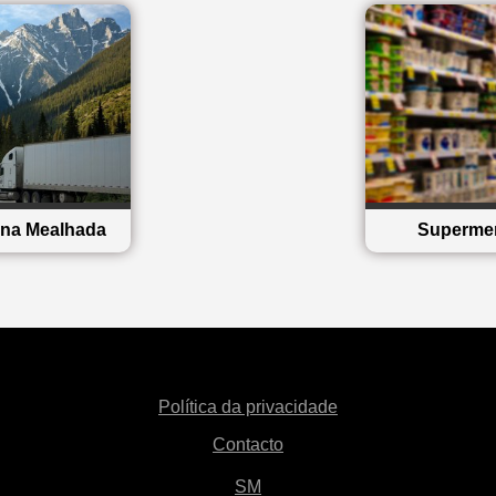
e na Mealhada
Superme
Política da privacidade
Contacto
SM