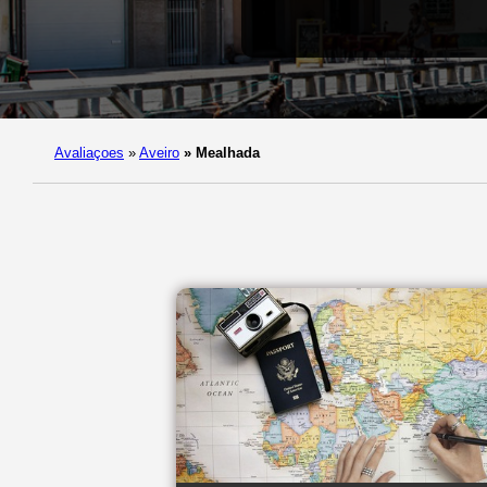
Avaliaçoes
»
Aveiro
»
Mealhada