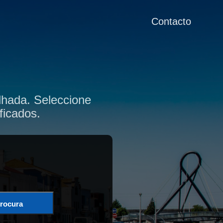
Contacto
lhada. Seleccione
ficados.
rocura