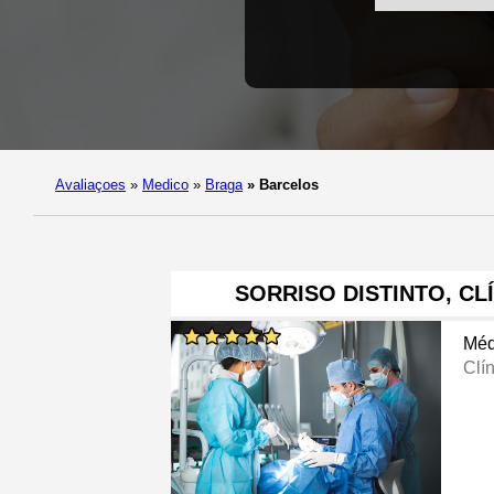
Avaliaçoes
»
Medico
»
Braga
»
Barcelos
SORRISO DISTINTO, CL
Méd
Clí