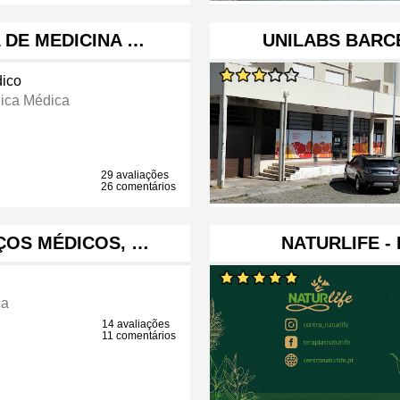
 DE MEDICINA …
UNILABS BARCE
ico
nica Médica
29 avaliações
26 comentários
IÇOS MÉDICOS, …
NATURLIFE -
ca
14 avaliações
11 comentários