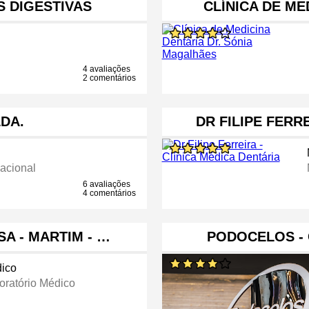
 DIGESTIVAS
CLÍNICA DE ME
4 avaliações
2 comentários
LDA.
DR FILIPE FERR
acional
6 avaliações
4 comentários
A - MARTIM - …
PODOCELOS - 
ico
oratório Médico