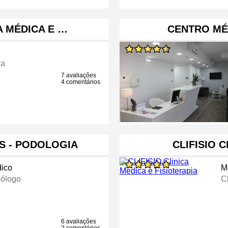
A MÉDICA E …
CENTRO MÉ
ca
7 avaliações
4 comentários
S - PODOLOGIA
CLIFISIO 
ico
M
ólogo
C
6 avaliações