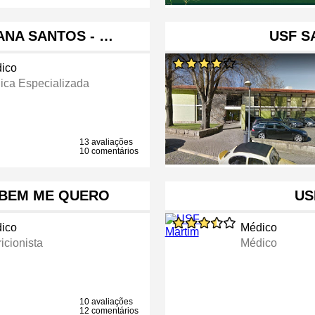
ANA SANTOS - …
USF S
ico
nica Especializada
13 avaliações
10 comentários
 BEM ME QUERO
US
ico
Médico
icionista
Médico
10 avaliações
12 comentários