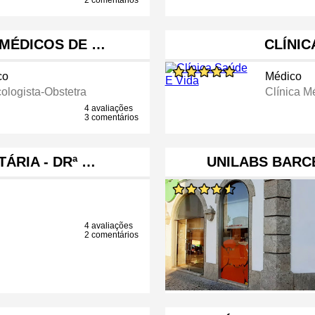
2 comentários
S MÉDICOS DE …
CLÍNIC
co
Médico
ologista-Obstetra
Clínica M
4 avaliações
3 comentários
ÁRIA - DRª …
UNILABS BARC
4 avaliações
2 comentários