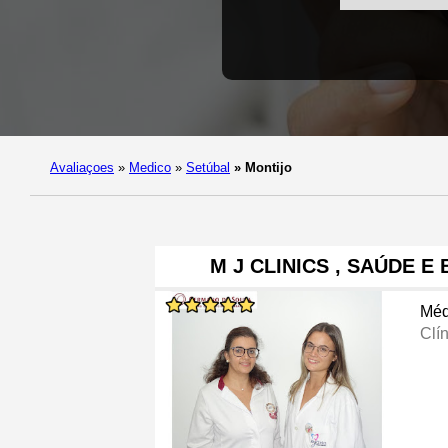
Avaliaçoes
»
Medico
»
Setúbal
»
Montijo
M J CLINICS , SAÚDE E
Méd
Clí