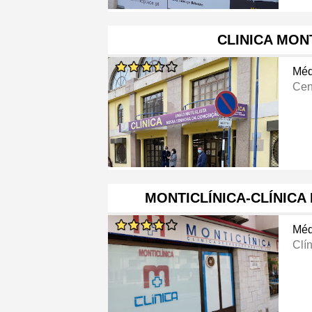
CLINICA MON
Méd
Cen
MONTICLÍNICA-CLÍNICA
Méd
Clí