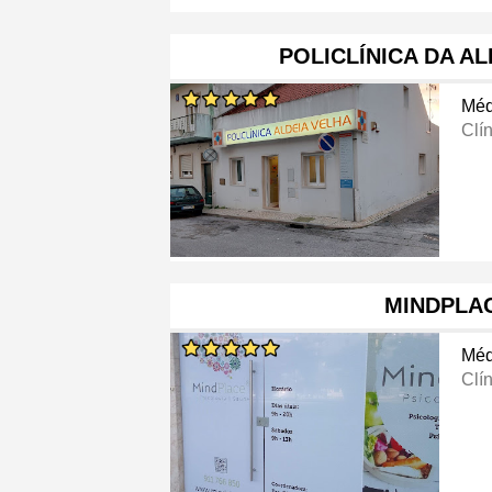
POLICLÍNICA DA AL
Méd
Clí
MINDPLA
Méd
Clí