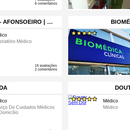
6 comentários
- AFONSOEIRO | …
BIOMÉ
ico
oratório Médico
16 avaliações
2 comentários
DA
DOU
ico
Médico
viço De Cuidados Médicos
Médico
Domicílio