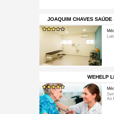
JOAQUIM CHAVES SAÚDE 
Méd
Lab
WEHELP L
Méd
Ser
Ao 