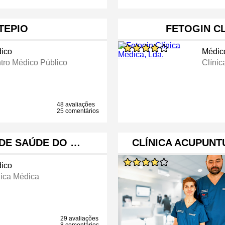
TEPIO
FETOGIN CL
ico
Médic
tro Médico Público
Clínic
48 avaliações
25 comentários
 DE SAÚDE DO …
CLÍNICA ACUPUNT
ico
nica Médica
29 avaliações