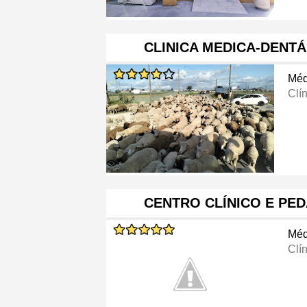
CLINICA MEDICA-DENTÁR
Méd
Clí
CENTRO CLÍNICO E PE
Méd
Clí