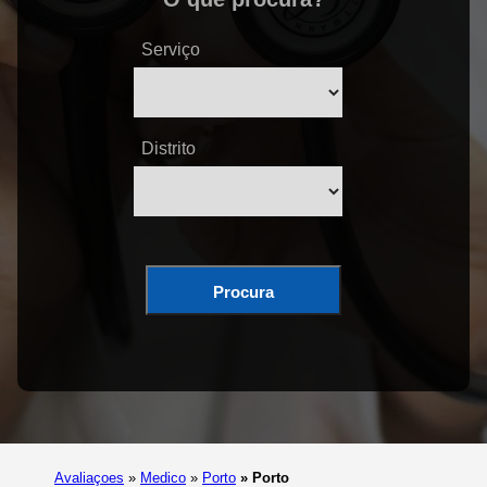
Serviço
Distrito
Procura
Avaliaçoes
»
Medico
»
Porto
»
Porto