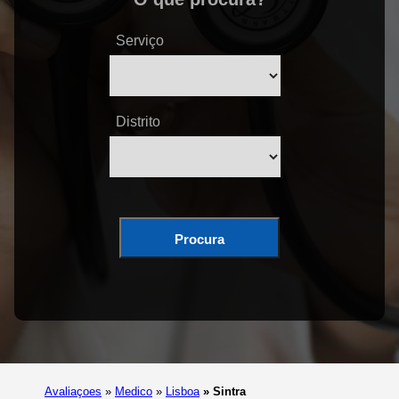
Serviço
Distrito
Procura
Avaliaçoes
»
Medico
»
Lisboa
»
Sintra