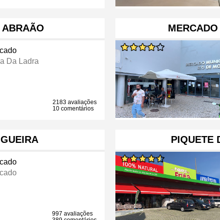
E ABRAÃO
MERCADO 
cado
ra Da Ladra
2183 avaliações
10 comentários
IGUEIRA
PIQUETE 
cado
cado
997 avaliações