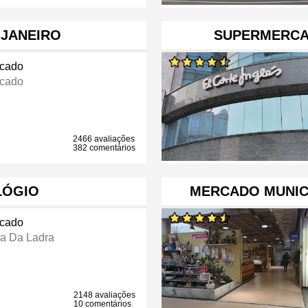
 JANEIRO
SUPERMERCA
cado
cado
2466 avaliações
382 comentários
LÓGIO
MERCADO MUNIC
cado
ra Da Ladra
2148 avaliações
10 comentários