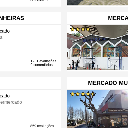
389 comentários
INHEIRAS
MERCA
cado
ra
1231 avaliações
9 comentários
MERCADO MUN
cado
ermercado
859 avaliações