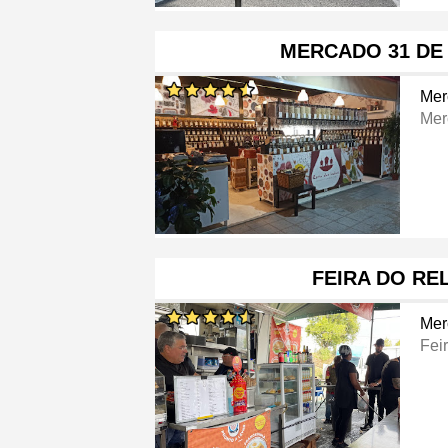
MERCADO 31 DE
Mer
Mer
FEIRA DO RE
Mer
Fei