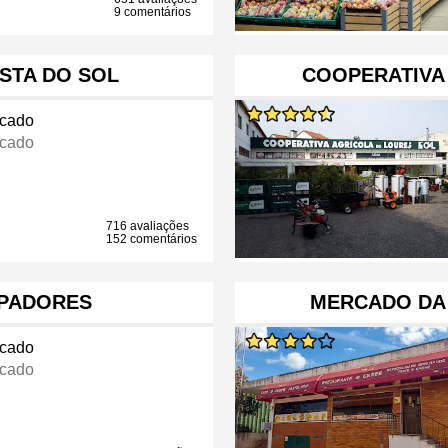
9 comentários
STA DO SOL
COOPERATIVA
cado
cado
716 avaliações
152 comentários
PADORES
MERCADO DA
cado
cado