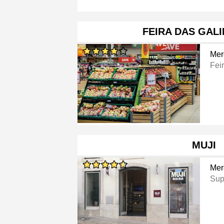
FEIRA DAS GAL
Mer
Fei
MUJI
Mer
Sup