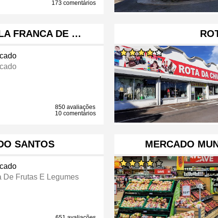
173 comentários
LA FRANCA DE …
ROT
cado
cado
850 avaliações
10 comentários
DO SANTOS
MERCADO MUN
cado
a De Frutas E Legumes
651 avaliações