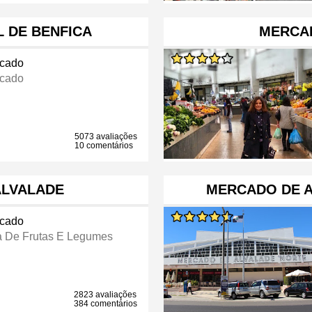
 DE BENFICA
MERCA
cado
cado
5073 avaliações
10 comentários
ALVALADE
MERCADO DE A
cado
a De Frutas E Legumes
2823 avaliações
384 comentários