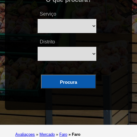
Serviço
Distrito
Procura
Avaliaçoes
»
Mercado
»
Faro
»
Faro