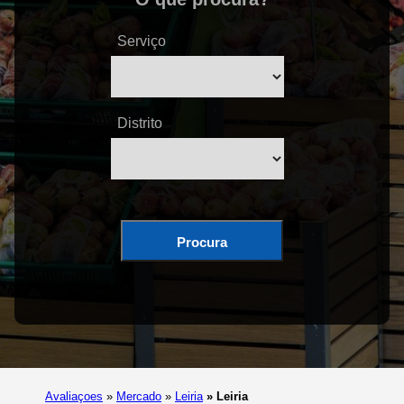
Serviço
Distrito
Procura
Avaliaçoes
»
Mercado
»
Leiria
»
Leiria