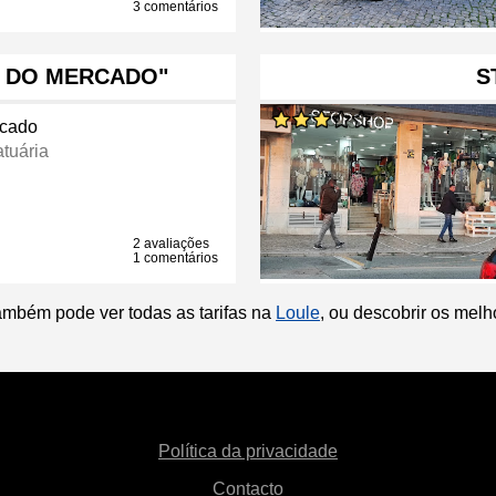
3 comentários
 DO MERCADO"
S
cado
atuária
2 avaliações
1 comentários
ambém pode ver todas as tarifas na
Loule
, ou descobrir os mel
Política da privacidade
Contacto