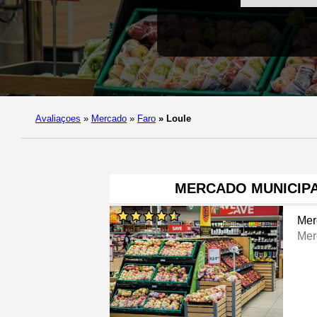
Avaliaçoes
»
Mercado
»
Faro
»
Loule
MERCADO MUNICIPA
Mer
Mer