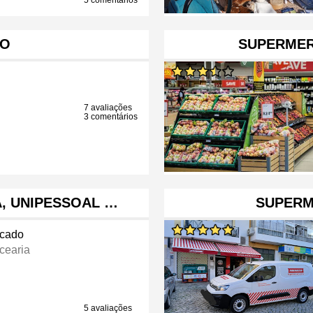
5 comentários
TO
SUPERMER
7 avaliações
3 comentários
, UNIPESSOAL …
SUPERM
cado
cearia
5 avaliações