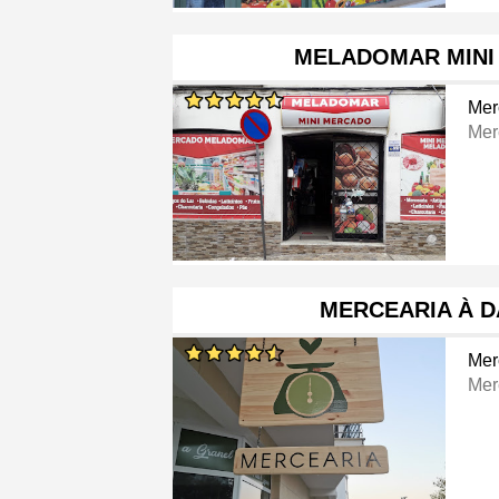
MELADOMAR MINI
Mer
Mer
MERCEARIA À D
Mer
Mer