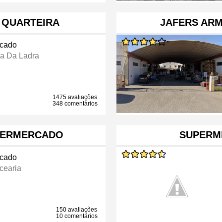
E QUARTEIRA
JAFERS AR
cado
ra Da Ladra
1475 avaliações
348 comentários
UPERMERCADO
SUPERM
cado
cearia
150 avaliações
10 comentários