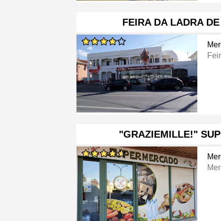
FEIRA DA LADRA D
Mer
Fei
"GRAZIEMILLE!" S
Mer
Mer