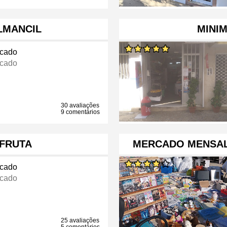
LMANCIL
MINI
cado
cado
30 avaliações
9 comentários
FRUTA
MERCADO MENSAL 
cado
cado
25 avaliações