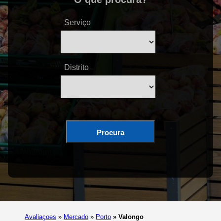
Serviço
Distrito
Procura
Avaliaçoes
»
Mercado
»
Porto
»
Valongo