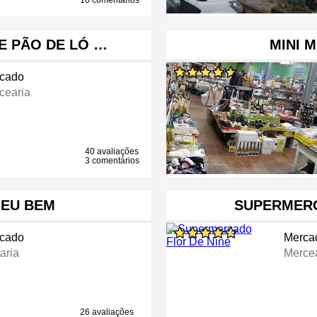
10 comentários
E PÃO DE LÓ …
MINI 
cado
cearia
40 avaliações
3 comentários
EU BEM
SUPERMERC
cado
Merca
aria
Merce
26 avaliações