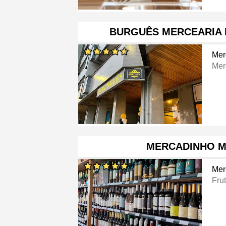
BURGUÊS MERCEARIA 
Mer
Mer
MERCADINHO M
Mer
Frut