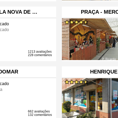
ILA NOVA DE …
PRAÇA - MER
cado
cado
1213 avaliações
228 comentários
NDOMAR
HENRIQU
cado
ra
662 avaliações
132 comentários