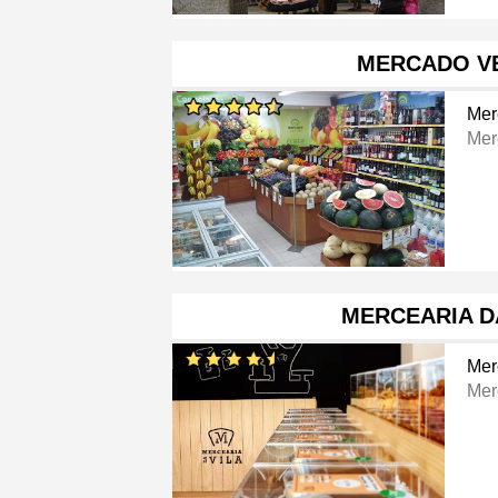
MERCADO V
Mer
Mer
MERCEARIA D
Mer
Mer