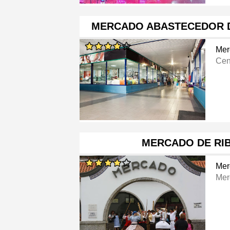
MERCADO ABASTECEDOR D
Mer
Cen
MERCADO DE RIB
Mer
Mer