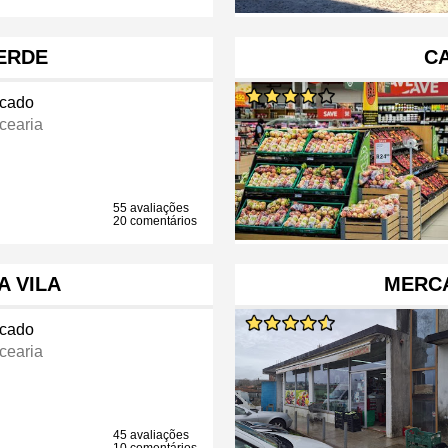
ERDE
C
cado
cearia
55 avaliações
20 comentários
A VILA
MERC
cado
cearia
45 avaliações