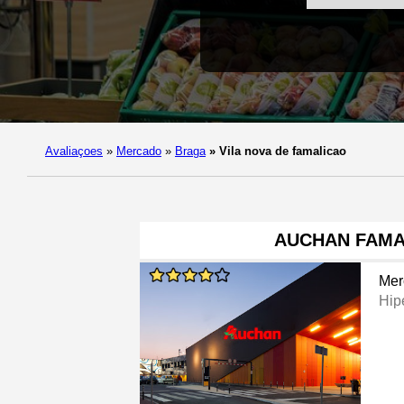
Avaliaçoes
»
Mercado
»
Braga
»
Vila nova de famalicao
AUCHAN FAMA
Mer
Hip