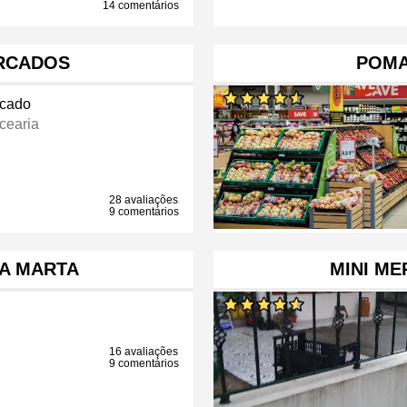
14 comentários
RCADOS
POMA
cado
cearia
28 avaliações
9 comentários
A MARTA
MINI M
16 avaliações
9 comentários