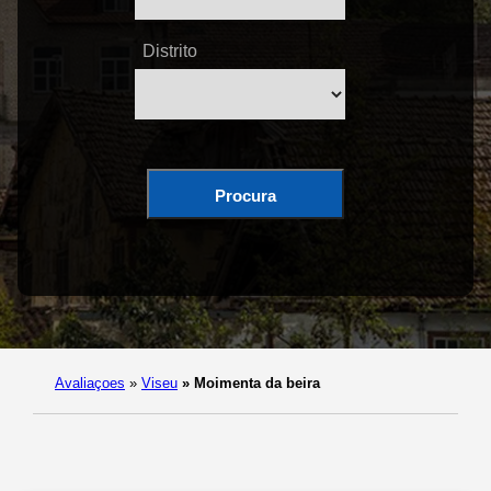
Distrito
Procura
Avaliaçoes
»
Viseu
»
Moimenta da beira