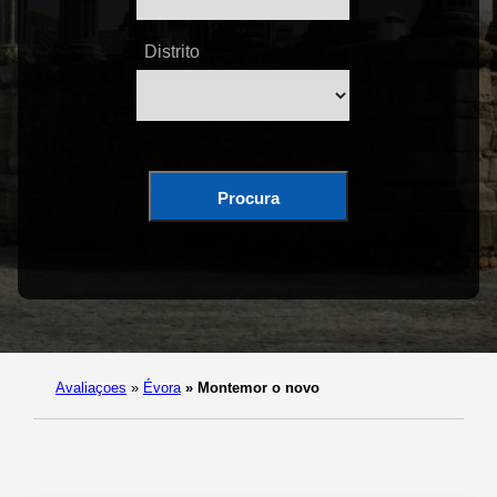
Distrito
Procura
Avaliaçoes
»
Évora
»
Montemor o novo