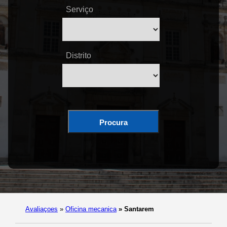
Serviço
Distrito
Procura
Avaliaçoes
»
Oficina mecanica
»
Santarem