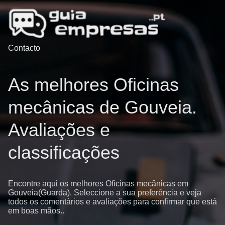
Contacto
As melhores Oficinas
mecânicas de Gouveia.
Avaliações e
classificações
Encontre aqui os melhores Oficinas mecânicas em
Gouveia(Guarda). Seleccione a sua preferência e veja
todos os comentários e avaliações para confirmar que está
em boas mãos..