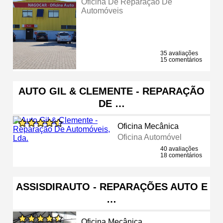
Oficina De Reparação De
Automóveis
35 avaliações
15 comentários
AUTO GIL & CLEMENTE - REPARAÇÃO
DE …
Oficina Mecânica
Oficina Automóvel
40 avaliações
18 comentários
ASSISDIRAUTO - REPARAÇÕES AUTO E
…
Oficina Mecânica