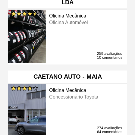
LDA
Oficina Mecânica
Oficina Automóvel
259 avaliações
10 comentários
CAETANO AUTO - MAIA
Oficina Mecânica
Concessionário Toyota
274 avaliações
64 comentários