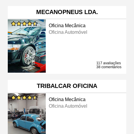
MECANOPNEUS LDA.
Oficina Mecânica
Oficina Automóvel
117 avaliações
38 comentários
TRIBALCAR OFICINA
Oficina Mecânica
Oficina Automóvel