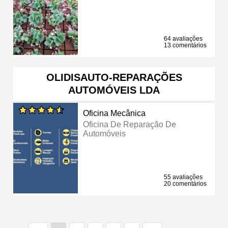
64 avaliações
13 comentários
OLIDISAUTO-REPARAÇÕES
AUTOMÓVEIS LDA
Oficina Mecânica
Oficina De Reparação De
Automóveis
55 avaliações
20 comentários