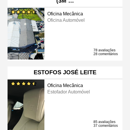
(3M …
Oficina Mecânica
Oficina Automóvel
78 avaliações
28 comentários
ESTOFOS JOSÉ LEITE
Oficina Mecânica
Estofador Automóvel
85 avaliações
37 comentários