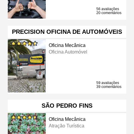
56 avaliações
20 comentários
PRECISION OFICINA DE AUTOMÓVEIS
Oficina Mecânica
Oficina Automóvel
59 avaliações
39 comentários
SÃO PEDRO FINS
Oficina Mecânica
Atração Turística