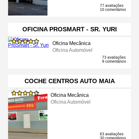
77 avaliações
10 comentários
OFICINA PROSMART - SR. YURI
Oficina Mecânica
Oficina Automóvel
73 avaliações
9 comentários
COCHE CENTROS AUTO MAIA
Oficina Mecânica
Oficina Automóvel
63 avaliações
30 comentários