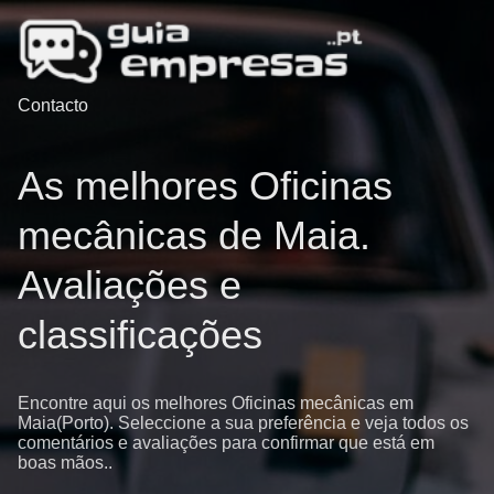
Contacto
As melhores Oficinas
mecânicas de Maia.
Avaliações e
classificações
Encontre aqui os melhores Oficinas mecânicas em
Maia(Porto). Seleccione a sua preferência e veja todos os
comentários e avaliações para confirmar que está em
boas mãos..