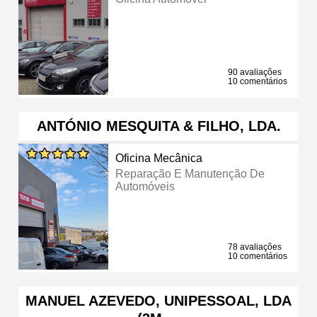
90 avaliações
10 comentários
ANTÓNIO MESQUITA & FILHO, LDA.
Oficina Mecânica
Reparação E Manutenção De
Automóveis
78 avaliações
10 comentários
MANUEL AZEVEDO, UNIPESSOAL, LDA