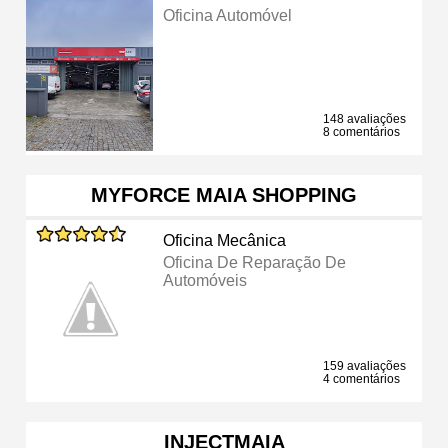
Oficina Automóvel
148 avaliações
8 comentários
MYFORCE MAIA SHOPPING
Oficina Mecânica
Oficina De Reparação De
Automóveis
159 avaliações
4 comentários
INJECTMAIA