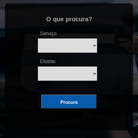
O que procura?
Serviço
Distrito
Procura