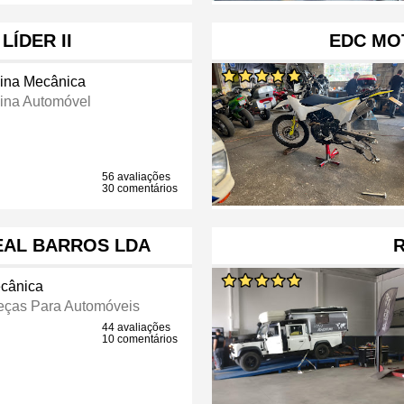
LÍDER II
EDC MO
cina Mecânica
cina Automóvel
56 avaliações
30 comentários
LEAL BARROS LDA
ecânica
eças Para Automóveis
44 avaliações
10 comentários