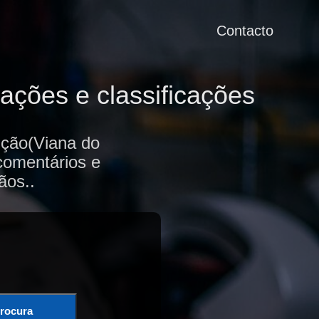
Contacto
ações e classificações
nção(Viana do
 comentários e
ãos..
rocura