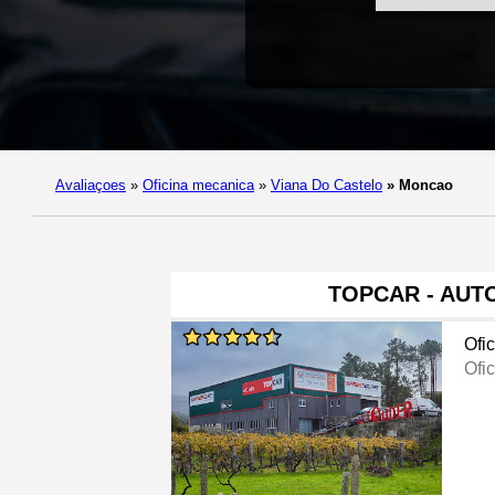
Avaliaçoes
»
Oficina mecanica
»
Viana Do Castelo
»
Moncao
TOPCAR - AUT
Ofi
Ofi