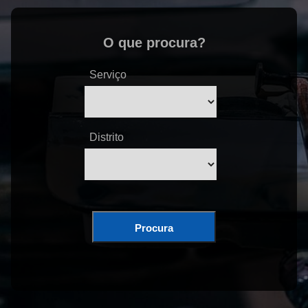
O que procura?
Serviço
Distrito
Procura