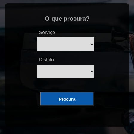
O que procura?
Serviço
Distrito
Procura