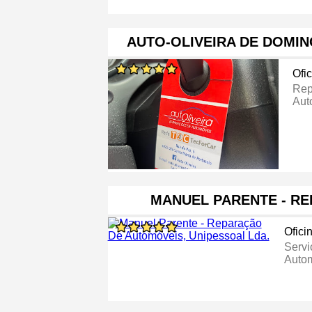
AUTO-OLIVEIRA DE DOMI
Ofi
Rep
Aut
MANUEL PARENTE - R
Ofici
Servi
Auto