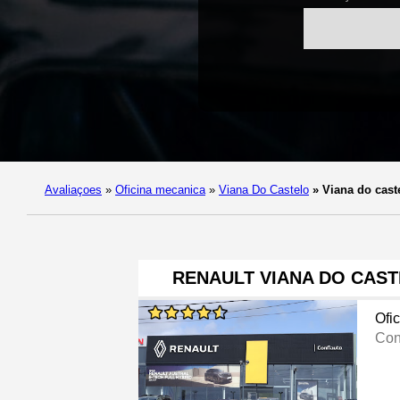
Avaliaçoes
»
Oficina mecanica
»
Viana Do Castelo
»
Viana do cast
RENAULT VIANA DO CAST
Ofi
Con