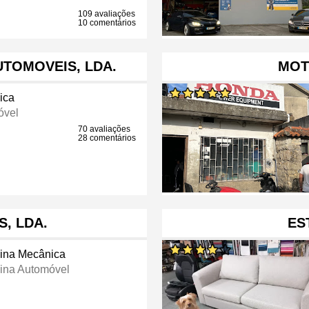
109 avaliações
10 comentários
TOMOVEIS, LDA.
MOT
ica
óvel
70 avaliações
28 comentários
, LDA.
ES
cina Mecânica
cina Automóvel