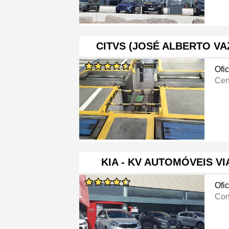
CITVS (JOSÉ ALBERTO VA
Ofi
Cen
KIA - KV AUTOMÓVEIS V
Ofi
Con