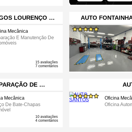
NGOS LOURENÇO …
AUTO FONTAINHA
cina Mecânica
aração E Manutenção De
omóveis
15 avaliações
7 comentários
EPARAÇÃO DE …
AU
na Mecânica
Oficina Mecâ
ço De Bate-Chapas
Oficina Auto
móvel
10 avaliações
4 comentários