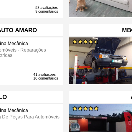
58 avaliações
9 comentários
 AUTO AMARO
MB
cina Mecânica
omóveis - Reparações
tricas
41 avaliações
10 comentários
LO
cina Mecânica
a De Peças Para Automóveis