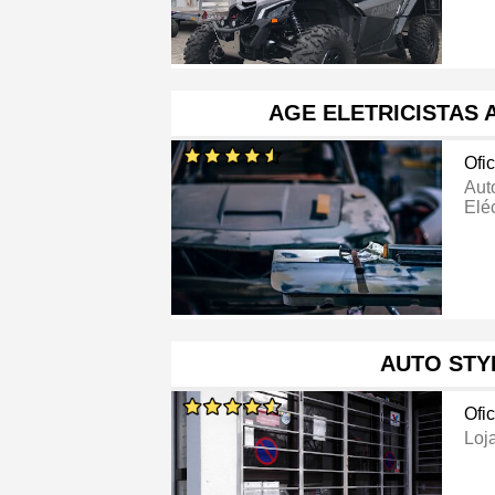
AGE ELETRICISTAS
Ofi
Aut
Eléc
AUTO STY
Ofi
Loj