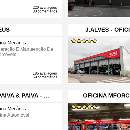
220 avaliações
30 comentários
EUS
J.ALVES - OFIC
cina Mecânica
aração E Manutenção De
omóveis
185 avaliações
59 comentários
IVA & PAIVA - …
OFICINA MFORC
cina Mecânica
cina Automóvel