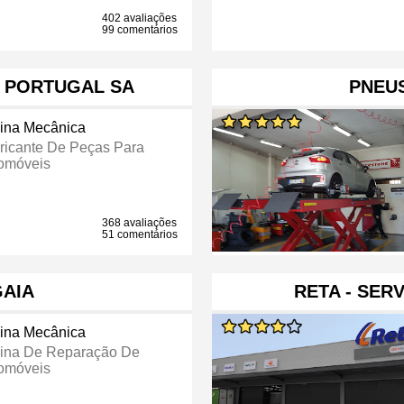
402 avaliações
99 comentários
L PORTUGAL SA
PNEU
cina Mecânica
ricante De Peças Para
omóveis
368 avaliações
51 comentários
AIA
RETA - SER
cina Mecânica
cina De Reparação De
omóveis