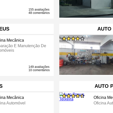
155 avaliações
48 comentários
EUS
AUTO
cina Mecânica
aração E Manutenção De
omóveis
149 avaliações
10 comentários
S
AUTO P
cina Mecânica
Oficina M
cina Automóvel
Oficina Au