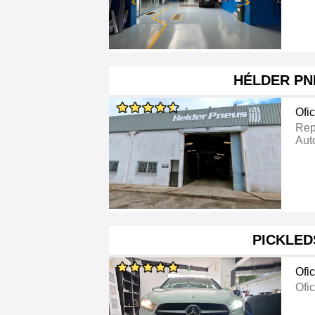
HÉLDER PN
Ofi
Rep
Aut
PICKLED
Ofi
Ofi