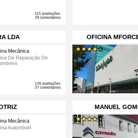
115 avaliações
29 comentários
RA LDA
OFICINA MFORCE
cina Mecânica
cina De Reparação De
omóveis
126 avaliações
37 comentários
OTRIZ
MANUEL GOME
cina Mecânica
cina Automóvel