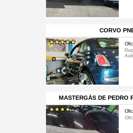
CORVO PN
Ofi
Rep
Aut
MASTERGÁS DE PEDRO PA
Ofi
Ofi