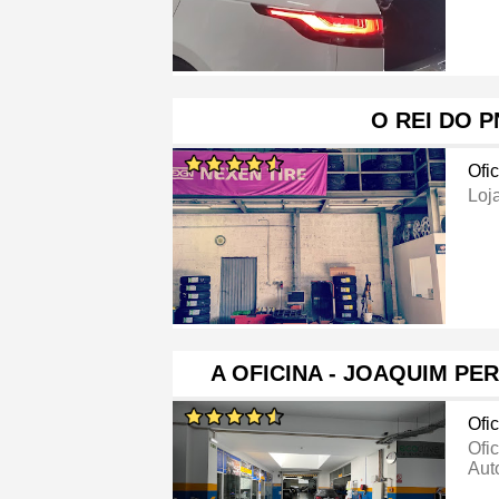
O REI DO 
Ofi
Loj
A OFICINA - JOAQUIM PE
Ofi
Ofi
Aut