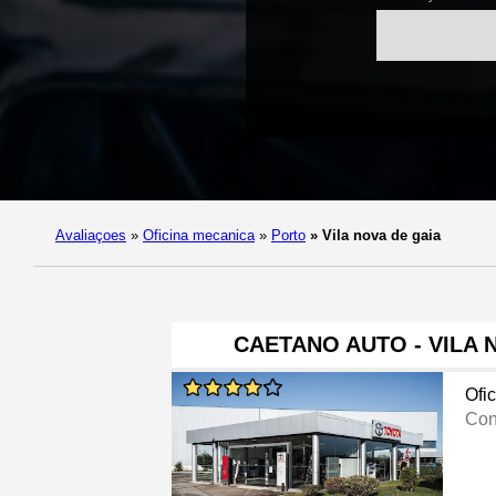
Avaliaçoes
»
Oficina mecanica
»
Porto
»
Vila nova de gaia
CAETANO AUTO - VILA 
Ofi
Con