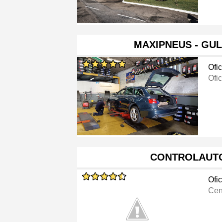
MAXIPNEUS - GU
Ofi
Ofi
CONTROLAUTO
Ofi
Cen