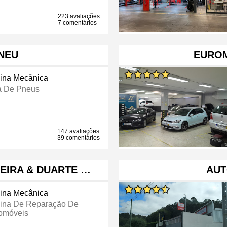
223 avaliações
7 comentários
PNEU
EURO
cina Mecânica
a De Pneus
147 avaliações
39 comentários
REIRA & DUARTE …
AUT
cina Mecânica
cina De Reparação De
omóveis