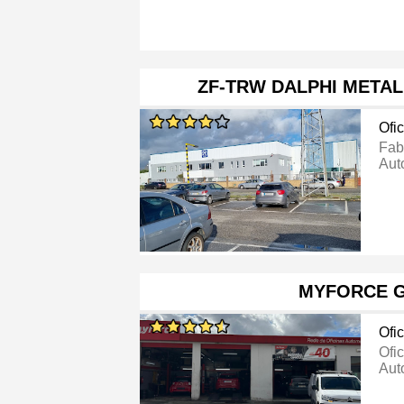
ZF-TRW DALPHI META
Ofi
Fab
Aut
MYFORCE G
Ofi
Ofi
Aut