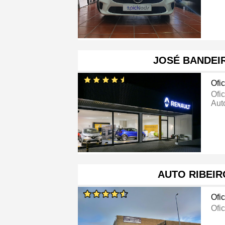
JOSÉ BANDEI
Ofi
Ofi
Aut
AUTO RIBEIR
Ofi
Ofi