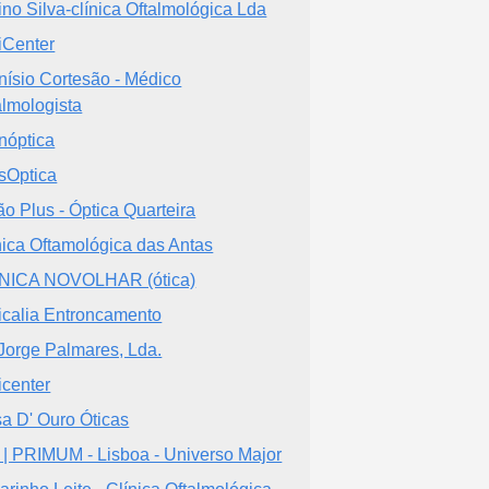
ino Silva-clínica Oftalmológica Lda
iCenter
nísio Cortesão - Médico
almologista
nóptica
sOptica
ão Plus - Óptica Quarteira
nica Oftamológica das Antas
NICA NOVOLHAR (ótica)
icalia Entroncamento
 Jorge Palmares, Lda.
icenter
a D' Ouro Óticas
 | PRIMUM - Lisboa - Universo Major