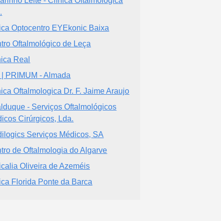
arinho Leite - Clínica Oftalmológica
.
ica Optocentro EYEkonic Baixa
tro Oftalmológico de Leça
nica Real
 | PRIMUM - Almada
nica Oftalmologica Dr. F. Jaime Araujo
alduque - Serviços Oftalmológicos
icos Cirúrgicos, Lda.
ilogics Serviços Médicos, SA
tro de Oftalmologia do Algarve
icalia Oliveira de Azeméis
ica Florida Ponte da Barca