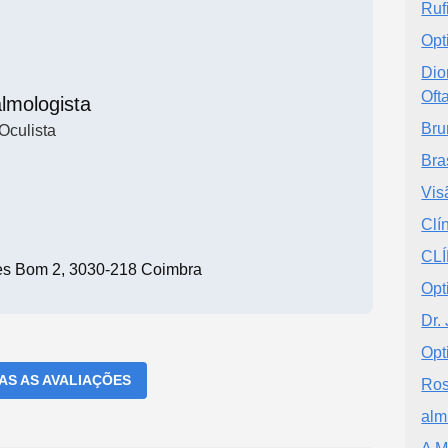
Ruf
Opt
Dio
Oft
lmologista
Bru
Oculista
Bra
Vis
Clí
CLÍ
es Bom 2, 3030-218 Coimbra
Opt
Dr.
Opt
DAS AS AVALIAÇÕES
Ros
alm