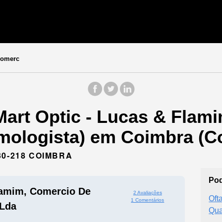
comerc
Mart Optic - Lucas & Flam
lmologista) em Coimbra (C
30-218 COIMBRA
Pod
lamim, Comercio De
2 Avaliações
Oft
1 Comentários
 Lda
Qua