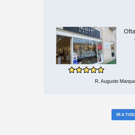
Ofta
R. Augusto Marqu
IR A TO