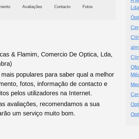
A M
miento
Avaliações
Contacto
Fotos
Lda
Ópt
Cen
Clí
alm
ucas & Flamim, Comercio De Optica, Lda,
Cli
mbra)
Oft
s mais populares para saber qual a melhor
Méd
namento, fotos, informação de contacto e
Med
tos pelos utilizadores na Internet.
Cen
oas avaliações, recomendamos a sua
Opt
tarão um serviço muito bom.
Opt