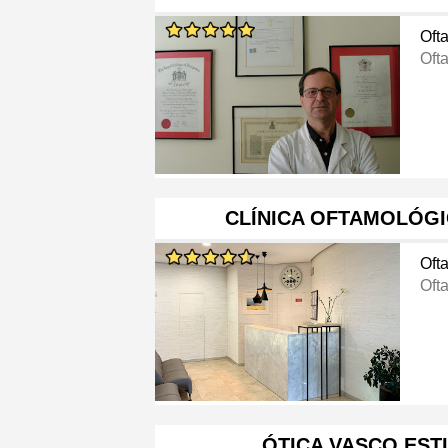
Oft
Oft
CLÍNICA OFTAMOLÓGI
Oft
Oft
ÓTICA VASCO EST