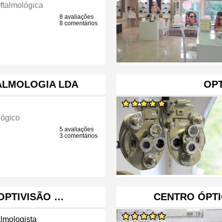
ftalmológica
8 avaliações
8 comentários
ALMOLOGIA LDA
OPT
lógico
5 avaliações
3 comentários
OPTIVISÃO …
CENTRO ÓPTI
almologista