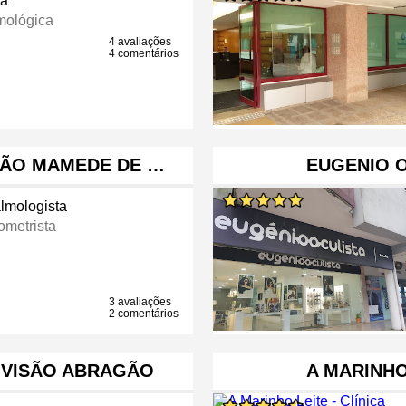
ta
lmológica
4 avaliações
4 comentários
SÃO MAMEDE DE …
EUGENIO O
almologista
ometrista
3 avaliações
2 comentários
IVISÃO ABRAGÃO
A MARINHO