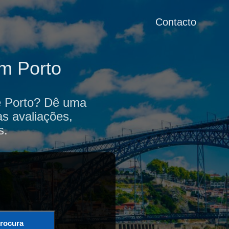
Contacto
em Porto
de Porto? Dê uma
as avaliações,
s.
rocura