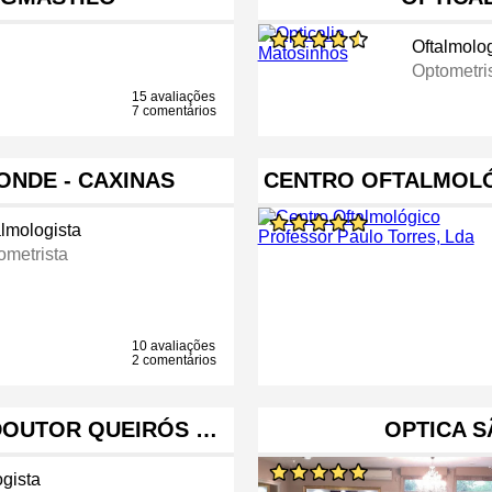
Oftalmolog
Optometri
15 avaliações
7 comentários
ONDE - CAXINAS
CENTRO OFTALMOL
almologista
ometrista
10 avaliações
2 comentários
DOUTOR QUEIRÓS …
OPTICA 
ogista