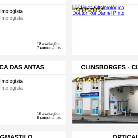
almologista
almologista
18 avaliações
7 comentários
CA DAS ANTAS
CLINSBORGES - C
almologista
almologista
16 avaliações
6 comentários
IGMASTILO
OPTICA