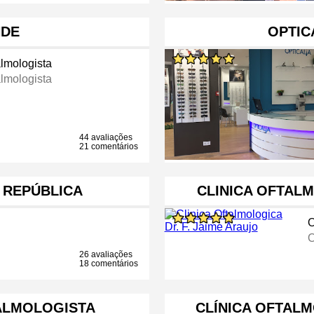
NDE
OPTIC
almologista
almologista
44 avaliações
21 comentários
A REPÚBLICA
CLINICA OFTALM
O
O
26 avaliações
18 comentários
ALMOLOGISTA
CLÍNICA OFTAL