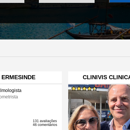
A ERMESINDE
CLINIVIS CLINI
almologista
ometrista
131 avaliações
46 comentários