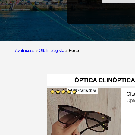
Avaliaçoes
»
Oftalmologista
»
Porto
ÓPTICA CLINÓPTIC
Oft
Opt